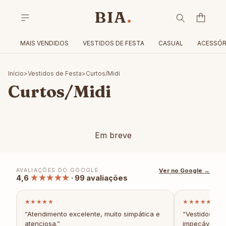
MAIS VENDIDOS
VESTIDOS DE FESTA
CASUAL
ACESSÓR
Início
>
Vestidos de Festa
>
Curtos/Midi
Curtos/Midi
Em breve
AVALIAÇÕES DO GOOGLE
Ver no Google →
4,6
★★★★★
· 99 avaliações
★★★★★
★★★★★
“Atendimento excelente, muito simpática e
“Vestidos e a
atenciosa.”
impecáveis.”